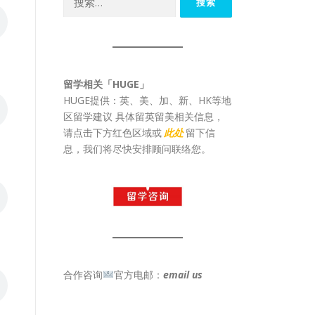
索：
留学相关「HUGE」
HUGE提供：英、美、加、新、HK等地
区留学建议 具体留英留美相关信息，
请点击下方红色区域或
此处
留下信
息，我们将尽快安排顾问联络您。
合作咨询
官方电邮：
email us