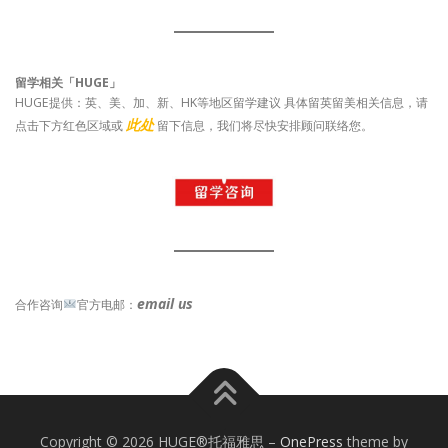
留学相关「HUGE」
HUGE提供：英、美、加、新、HK等地区留学建议 具体留英留美相关信息，请
此处
点击下方红色区域或
留下信息，我们将尽快安排顾问联络您。
email us
合作咨询
官方电邮：
Copyright © 2026 HUGE®托福雅思
–
OnePress
theme by