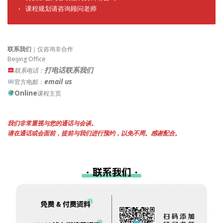
· 课程规划请咨询顾问老师
联系我们
｜仅咨询非合作
Beijing Office
打电话联系我们
联系电话：
email us
官方电邮：
Online
课程主页
我们非常重视与您的通话与会谈。
请在通话或会面前，提前与我们进行预约，以免不周。感谢配合。