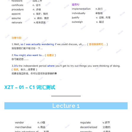
XZT – 01 – C1 词汇测试
Lecture 1