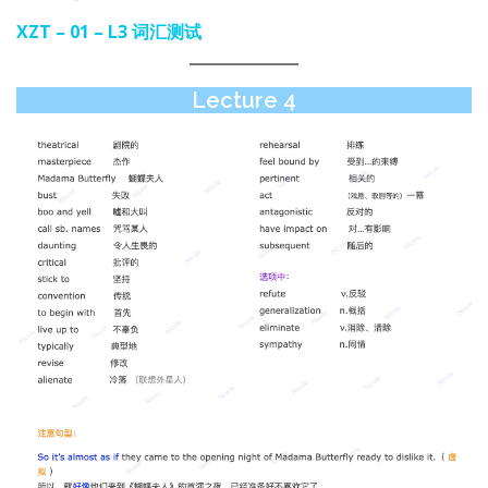
XZT – 01 – L3 词汇测试
Lecture 4