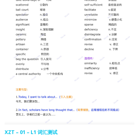
XZT – 01 – L1 词汇测试