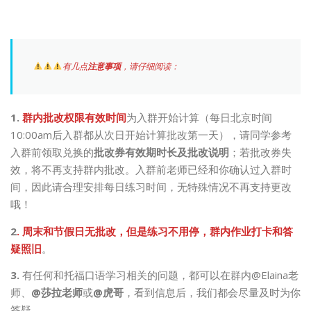
有几点
注意事项
，请仔细阅读：
1.
群内批改权限有效时间
为入群开始计算（每日北京时间
10:00am后入群都从次日开始计算批改第一天），请同学参考
入群前领取兑换的
批改券有效期时长及批改说明
；若批改券失
效，将不再支持群内批改。入群前老师已经和你确认过入群时
间，因此请合理安排每日练习时间，无特殊情况不再支持更改
哦！
2
.
周末和节假日无批改，但是练习不用停，群内作业打卡和答
疑照旧
。
3.
有任何和托福口语学习相关的问题，都可以在群内@Elaina老
师、
@莎拉老师
或
@虎哥
，看到信息后，我们都会尽量及时为你
答疑。