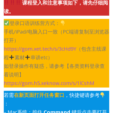
课程登入和注意事项如下，请先仔细阅
读。
登录口语训练营方式：
手机/iPad/电脑入口一致（PC端请复制至浏览器
打开）
https://gom.xet.tech/s/3cHd9Y
（包含主线课
程
素材
串讲etc）
如登录操作有疑惑，请参考【各类资料登录查
看说明】
https://gom.h5.xeknow.com/s/1lCshM
若需
在新页面打开任务窗口
，快捷键请参考
：
– Mac系统：按住
Command
键后点击要打开