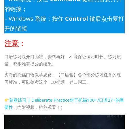
的链接；
– Windows 系统：按住
Control
键后点击要打
开的链接
注意：
口语练习以开口为准，资料再好，不能保证练习时长、练习质
量，都很难有提分的结果。
虎哥的托福口语教学思路，【口语营】各个部分练习任务的练
习标准，可以参考这个TED视频，异曲同工。
刻意练习 | Deliberate Practice对于托福100+/口语27+的重
要性
（内附视频，推荐观看！）