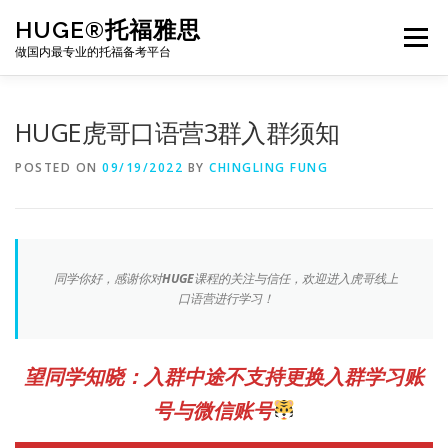
Skip
HUGE®托福雅思
to
Menu
content
做国内最专业的托福备考平台
TOEFL课程｜其他课程
TOEFL各科主页
HUGE虎哥口语营3群入群须知
POSTED ON
09/19/2022
BY
CHINGLING FUNG
TOEFL干货资料
备考｜课程规划
团队
BJ北京｜OFFICE
托福题库登陆
同学你好，感谢你对
HUGE
课程的关注与信任，欢迎进入虎哥线上
口语营进行学习！
望同学知晓：入群中途不支持更换入群学习账
号与微信账号