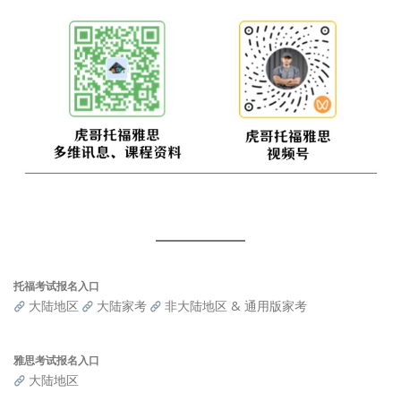
托福考试报名入口
大陆地区
大陆家考
非大陆地区 & 通用版家考
雅思考试报名入口
大陆地区