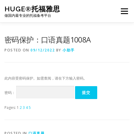
Skip
HUGE®托福雅思
to
Menu
content
做国内最专业的托福备考平台
TOEFL课程｜其他课程
TOEFL各科主页
密码保护：口语真题1008A
POSTED ON
09/12/2022
BY
小助手
TOEFL干货资料
备考｜课程规划
团队
此内容受密码保护。如需查阅，请在下方输入密码。
BJ北京｜OFFICE
托福题库登陆
密码：
Pages:
1
2
3
4
5
POSTED IN
口语真题