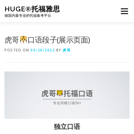
Skip
HUGE®托福雅思
to
Menu
content
做国内最专业的托福备考平台
TOEFL课程｜其他课程
TOEFL各科主页
虎哥
口语段子(展示页面)
POSTED ON
05/20/2022
BY
虎哥
TOEFL干货资料
备考｜课程规划
团队
BJ北京｜OFFICE
托福题库登陆
独立口语