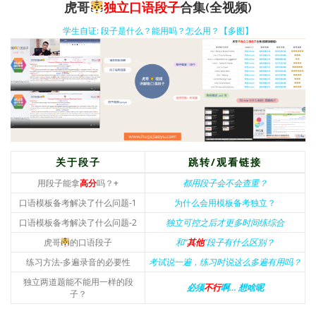
虎哥
独立口语段子
合集(全视频)
学生自证: 段子是什么？能用吗？怎么用？【多图】
关于段子
跳转/观看链接
用段子能拿
高分
吗？+
都用段子会不会查重？
口语模板备考解决了什么问题-1
为什么会用模板备考独立？
口语模板备考解决了什么问题-2
独立可控之后才更多时间练综合
虎哥
的口语段子
和“
其他
”段子有什么区别？
练习方法-多遍录音的必要性
考试说一遍，练习时说这么多遍有用吗？
独立两道题能不能用一样的段
必须
不行
啊… 想啥呢
子？