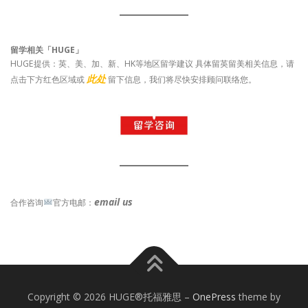
留学相关「HUGE」
HUGE提供：英、美、加、新、HK等地区留学建议 具体留英留美相关信息，请
此处
点击下方红色区域或
留下信息，我们将尽快安排顾问联络您。
email us
合作咨询
官方电邮：
Copyright © 2026 HUGE®托福雅思
–
OnePress
theme by