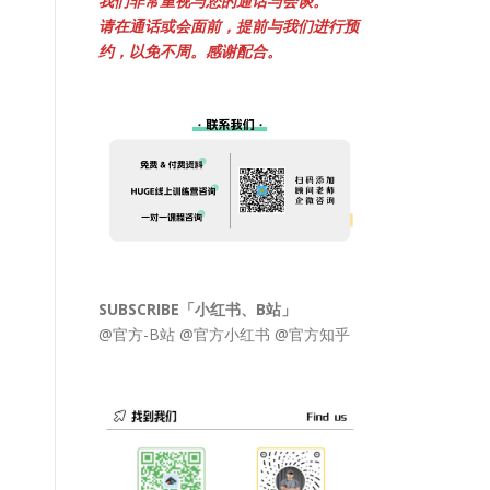
我们非常重视与您的通话与会谈。
请在通话或会面前，提前与我们进行预
约，以免不周。感谢配合。
SUBSCRIBE「小红书、B站」
@官方-B站
@官方小红书
@官方知乎