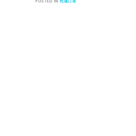
POSTED IN
托福口语