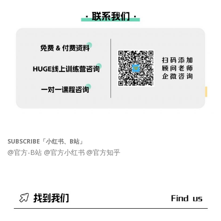
SUBSCRIBE「小红书、B站」
@官方-B站
@官方小红书
@官方知乎