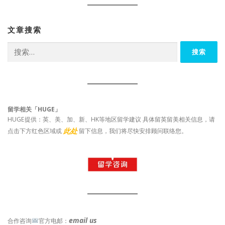
文章搜索
搜
索：
留学相关「HUGE」
HUGE提供：英、美、加、新、HK等地区留学建议 具体留英留美相关信息，请
此处
点击下方红色区域或
留下信息，我们将尽快安排顾问联络您。
email us
合作咨询
官方电邮：