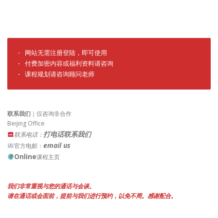
· 网站无需注册登陆，即可使用

· 付费加密内容或福利资料请咨询

· 课程规划请咨询顾问老师
联系我们
｜仅咨询非合作
Beijing Office
打电话联系我们
联系电话：
email us
官方电邮：
Online
课程主页
我们非常重视与您的通话与会谈。
请在通话或会面前，提前与我们进行预约，以免不周。感谢配合。