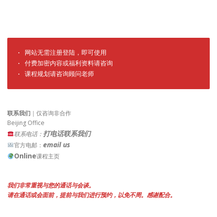
· 网站无需注册登陆，即可使用

· 付费加密内容或福利资料请咨询

· 课程规划请咨询顾问老师
联系我们
｜仅咨询非合作
Beijing Office
打电话联系我们
联系电话：
email us
官方电邮：
Online
课程主页
我们非常重视与您的通话与会谈。
请在通话或会面前，提前与我们进行预约，以免不周。感谢配合。