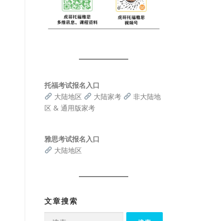
托福考试报名入口
大陆地区
大陆家考
非大陆地
区 & 通用版家考
雅思考试报名入口
大陆地区
文章搜索
搜