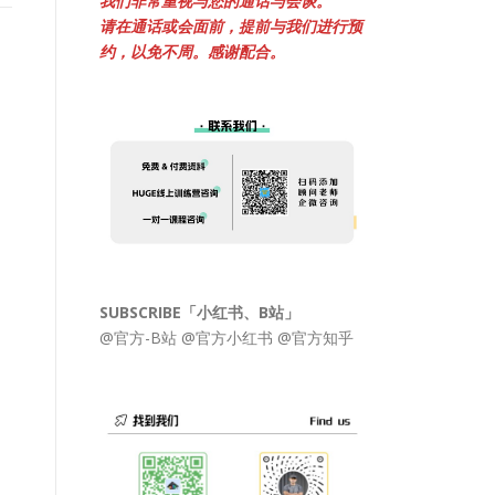
我们非常重视与您的通话与会谈。
请在通话或会面前，提前与我们进行预
约，以免不周。感谢配合。
SUBSCRIBE「小红书、B站」
@官方-B站
@官方小红书
@官方知乎