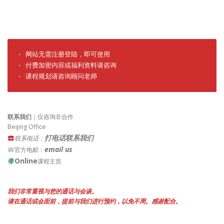
· 网站无需注册登陆，即可使用

· 付费加密内容或福利资料请咨询

· 课程规划请咨询顾问老师
联系我们
｜仅咨询非合作
Beijing Office
打电话联系我们
联系电话：
email us
官方电邮：
Online
课程主页
我们非常重视与您的通话与会谈。
请在通话或会面前，提前与我们进行预约，以免不周。感谢配合。