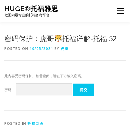
Skip
HUGE®托福雅思
to
Menu
content
做国内最专业的托福备考平台
TOEFL课程｜其他课程
TOEFL各科主页
密码保护：虎哥
托福详解-托福 52
POSTED ON
10/05/2021
BY
虎哥
TOEFL干货资料
备考｜课程规划
团队
此内容受密码保护。如需查阅，请在下方输入密码。
BJ北京｜OFFICE
托福题库登陆
密码：
POSTED IN
托福口语