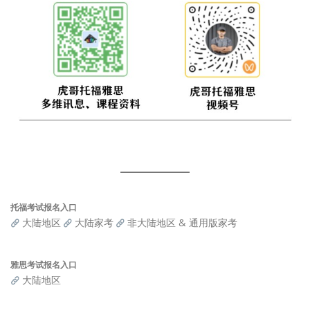
托福考试报名入口
大陆地区
大陆家考
非大陆地区 & 通用版家考
雅思考试报名入口
大陆地区