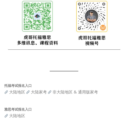
托福考试报名入口
大陆地区
大陆家考
非大陆地区 & 通用版家考
雅思考试报名入口
大陆地区