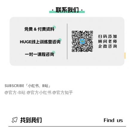
SUBSCRIBE「小红书、B站」
@官方-B站
@官方小红书
@官方知乎