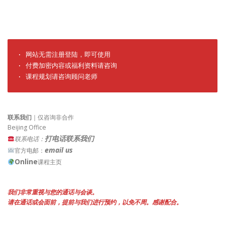
· 网站无需注册登陆，即可使用

· 付费加密内容或福利资料请咨询

· 课程规划请咨询顾问老师
联系我们
｜仅咨询非合作
Beijing Office
打电话联系我们
联系电话：
email us
官方电邮：
Online
课程主页
我们非常重视与您的通话与会谈。
请在通话或会面前，提前与我们进行预约，以免不周。感谢配合。