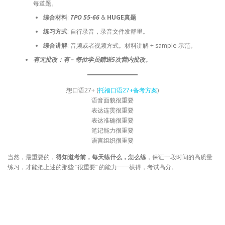
每道题。
综合材料
:
TPO 55-66
&
HUGE真题
练习方式
: 自行录音，录音文件发群里。
综合讲解
: 音频或者视频方式。材料讲解 + sample 示范。
有无批改：有 – 每位学员赠送5次营内批改。
想口语27+ (
托福口语27+备考方案
)
语音面貌很重要
表达连贯很重要
表达准确很重要
笔记能力很重要
语言组织很重要
当然，最重要的，
得知道考前，每天练什么，怎么练
，保证一段时间的高质量
练习，才能把上述的那些 “很重要” 的能力一一获得，考试高分。