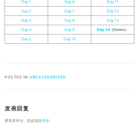
Day 1
Day 6
Day 11
Day 2
Day 7
Day 12
Day 3
Day 8
Day 13
Day 4
Day 9
Day 14
（Demo）
Day 5
Day 10
POSTED IN
UNCATEGORIZED
发表回复
要发表评论，您必须先
登录
。