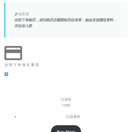
参与方式:
自助下单购买，成功购买后截图给莎拉老师，她会发送赠送资料，
并拉你入群
自 助 下 单 报 名 通 道
口语营
1099
口语单科
Buy Now