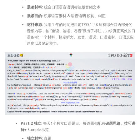
晨读材料:
综合口语语音语调标注版音频文本
晨读目的
: 积累语言素材 & 语音语调 模仿、纠正
材料来源
: 我用 1 年的时间把目前TPO 1-48 所有综合口语部分的
音频内容，按 “重读、连读、吞音”做出了标注，力求真正高效的口
语备考: 一个材料，搞定听力、发音、语调、口语素材、口语反应
速度以及笔记能力。
Part 2 独立
: 每天
1
个独立口语题目。每道题都配有
破题思路、技巧讲
解
+ Sample示范
独立材料
: 真题