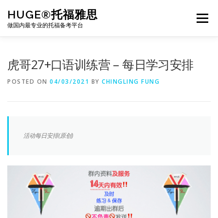
Skip
HUGE®托福雅思
to
Menu
content
做国内最专业的托福备考平台
TOEFL课程｜其他课程
TOEFL各科主页
虎哥27+口语训练营 – 每日学习安排
POSTED ON
04/03/2021
BY
CHINGLING FUNG
TOEFL干货资料
备考｜课程规划
团队
BJ北京｜OFFICE
托福题库登陆
活动每日安排(原创)