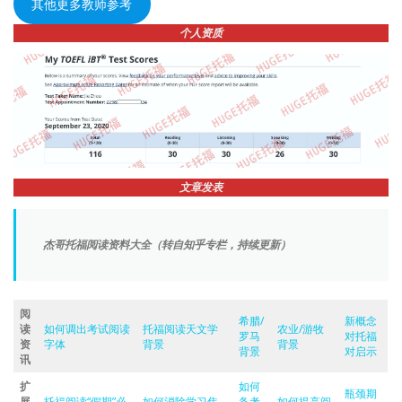
其他更多教师参考
个人资质
文章发表
杰哥托福阅读资料大全（转自知乎专栏，持续更新）
阅
希腊/
新概念
读
如何调出考试阅读
托福阅读天文学
农业/游牧
罗马
对托福
资
字体
背景
背景
背景
对启示
讯
扩
如何
瓶颈期
展
托福阅读“假期”必
如何消除学习焦
备考
如何提高阅