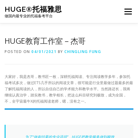
Skip
HUGE®托福雅思
to
Menu
content
做国内最专业的托福备考平台
TOEFL课程｜其他课程
TOEFL各科主页
HUGE教育工作室 – 杰哥
POSTED ON
04/01/2021
BY
CHINGLING FUNG
TOEFL干货资料
备考｜课程规划
团队
大家好，我是杰哥，教书匠一枚，深耕托福阅读、专注阅读教学多年，参加托
BJ北京｜OFFICE
托福题库登陆
福考试多次，做过ETS几乎所以的阅读文章，很可能是行业里最做过题最多的最
了解托福阅读的人，所以自信自己的学术能力和教学水平。当然路还长，我将
继续认真治学，踏实教书，教学相长，把这么科目研究到极致，成为全国，
不，全宇宙最牛X的托福阅读老师，嗯，没有之一。
为了“做有结果的专业语培”，HUGE把教学服务做到极致