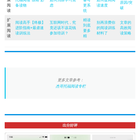
原因/突
阅
备读物
虑
更系
读速度
破
读
统
扩
精读
阅读高手【终极】
互联网时代，究
别再浪费你
文章的
展
到底
进阶指南+最虐速
竟还该不该花钱
的阅读训练
高效阅
阅
要多
读训练法
参加培训？
材料了
读策略
读
精
更多文章参考：
杰哥托福阅读专栏
出分好评