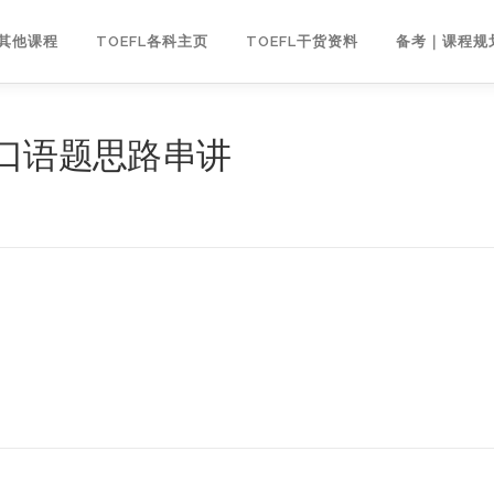
｜其他课程
TOEFL各科主页
TOEFL干货资料
备考｜课程规
年口语题思路串讲