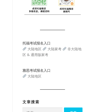
托福考试报名入口
大陆地区
大陆家考
非大陆地
区 & 通用版家考
雅思考试报名入口
大陆地区
文章搜索
搜