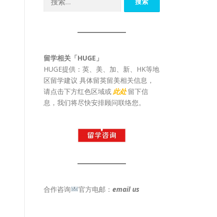
索：
留学相关「HUGE」
HUGE提供：英、美、加、新、HK等地
区留学建议 具体留英留美相关信息，
请点击下方红色区域或
此处
留下信
息，我们将尽快安排顾问联络您。
合作咨询
官方电邮：
email us