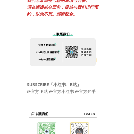
我们非常重视与您的通话与会谈。
请在通话或会面前，提前与我们进行预
约，以免不周。感谢配合。
SUBSCRIBE「小红书、B站」
@官方-B站
@官方小红书
@官方知乎