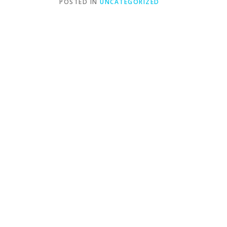
POSTED IN
UNCATEGORIZED