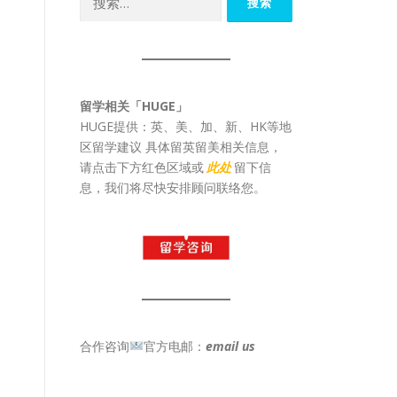
索：
留学相关「HUGE」
HUGE提供：英、美、加、新、HK等地
区留学建议 具体留英留美相关信息，
请点击下方红色区域或
此处
留下信
息，我们将尽快安排顾问联络您。
合作咨询
官方电邮：
email us