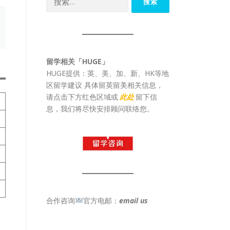
索：
留学相关「HUGE」
HUGE提供：英、美、加、新、HK等地
区留学建议 具体留英留美相关信息，
请点击下方红色区域或
此处
留下信
息，我们将尽快安排顾问联络您。
合作咨询
官方电邮：
email us