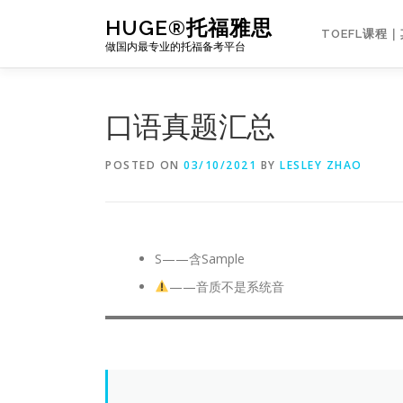
Skip
HUGE®托福雅思
to
TOEFL课程
做国内最专业的托福备考平台
content
口语真题汇总
POSTED ON
03/10/2021
BY
LESLEY ZHAO
S——含Sample
——音质不是系统音