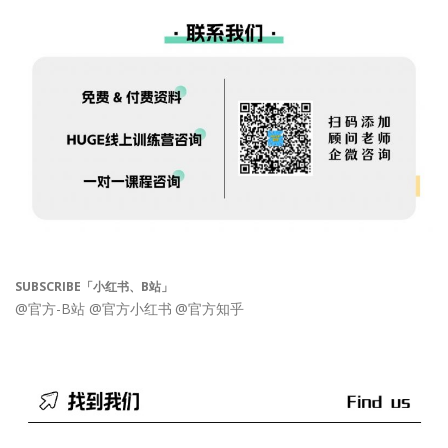
SUBSCRIBE「小红书、B站」
@官方-B站
@官方小红书
@官方知乎