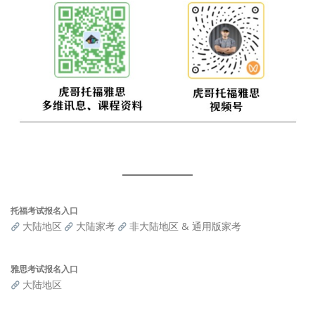
托福考试报名入口
大陆地区
大陆家考
非大陆地区 & 通用版家考
雅思考试报名入口
大陆地区