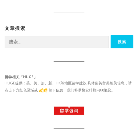
文章搜索
搜
索：
留学相关「HUGE」
HUGE提供：英、美、加、新、HK等地区留学建议 具体留英留美相关信息，请
此处
点击下方红色区域或
留下信息，我们将尽快安排顾问联络您。