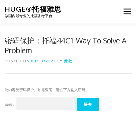
Skip
HUGE®托福雅思
to
Menu
content
做国内最专业的托福备考平台
TOEFL课程｜其他课程
TOEFL各科主页
密码保护：托福44C1 Way To Solve A
Problem
TOEFL干货资料
备考｜课程规划
团队
POSTED ON
03/03/2021
BY
黄叔
BJ北京｜OFFICE
托福题库登陆
此内容受密码保护。如需查阅，请在下方输入密码。
密码：