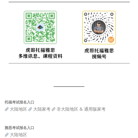
托福考试报名入口
大陆地区
大陆家考
非大陆地区 & 通用版家考
雅思考试报名入口
大陆地区