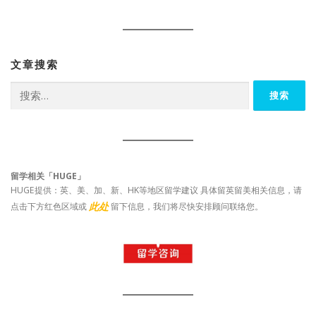
文章搜索
搜
索：
留学相关「HUGE」
HUGE提供：英、美、加、新、HK等地区留学建议 具体留英留美相关信息，请
此处
点击下方红色区域或
留下信息，我们将尽快安排顾问联络您。