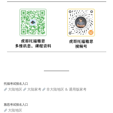
托福考试报名入口
大陆地区
大陆家考
非大陆地区 & 通用版家考
雅思考试报名入口
大陆地区