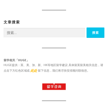
文章搜索
搜
索：
留学相关「HUGE」
HUGE提供：英、美、加、新、HK等地区留学建议 具体留英留美相关信息，请
此处
点击下方红色区域或
留下信息，我们将尽快安排顾问联络您。