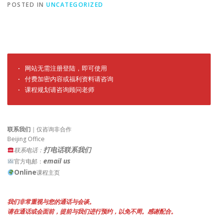
POSTED IN
UNCATEGORIZED
· 网站无需注册登陆，即可使用

· 付费加密内容或福利资料请咨询

· 课程规划请咨询顾问老师
联系我们
｜仅咨询非合作
Beijing Office
打电话联系我们
联系电话：
email us
官方电邮：
Online
课程主页
我们非常重视与您的通话与会谈。
请在通话或会面前，提前与我们进行预约，以免不周。感谢配合。