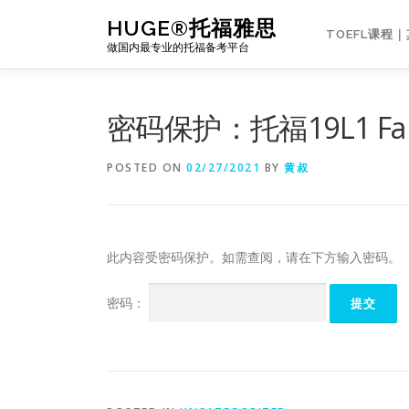
Skip
HUGE®托福雅思
to
TOEFL课程
做国内最专业的托福备考平台
content
密码保护：托福19L1 Family 
POSTED ON
02/27/2021
BY
黄叔
此内容受密码保护。如需查阅，请在下方输入密码。
密码：