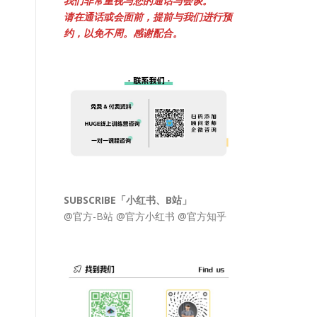
我们非常重视与您的通话与会谈。
请在通话或会面前，提前与我们进行预
约，以免不周。感谢配合。
SUBSCRIBE「小红书、B站」
@官方-B站
@官方小红书
@官方知乎