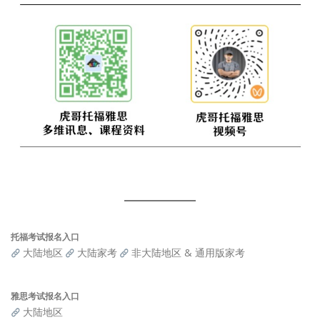
托福考试报名入口
大陆地区
大陆家考
非大陆地区 & 通用版家考
雅思考试报名入口
大陆地区