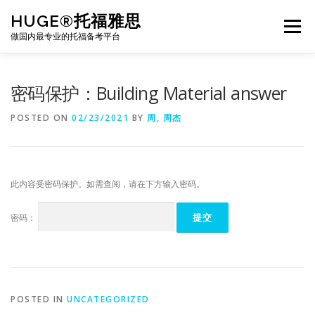
Skip
HUGE®托福雅思
to
Menu
content
做国内最专业的托福备考平台
TOEFL课程｜其他课程
TOEFL各科主页
密码保护：Building Material answer
POSTED ON
02/23/2021
BY
周, 周杰
TOEFL干货资料
备考｜课程规划
团队
此内容受密码保护。如需查阅，请在下方输入密码。
BJ北京｜OFFICE
托福题库登陆
密码：
POSTED IN
UNCATEGORIZED