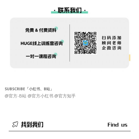
SUBSCRIBE「小红书、B站」
@官方-B站
@官方小红书
@官方知乎