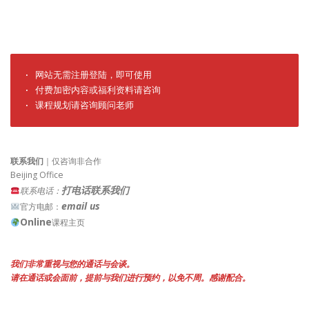
· 网站无需注册登陆，即可使用

· 付费加密内容或福利资料请咨询

· 课程规划请咨询顾问老师
联系我们
｜仅咨询非合作
Beijing Office
打电话联系我们
联系电话：
email us
官方电邮：
Online
课程主页
我们非常重视与您的通话与会谈。
请在通话或会面前，提前与我们进行预约，以免不周。感谢配合。