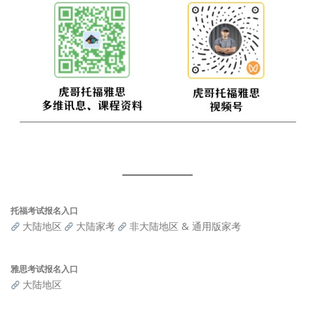
托福考试报名入口
大陆地区
大陆家考
非大陆地区 & 通用版家考
雅思考试报名入口
大陆地区