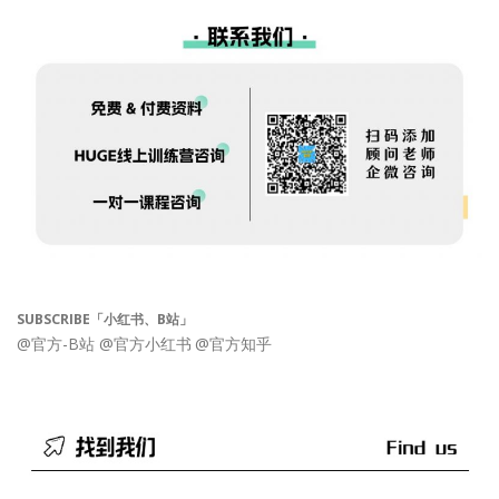
SUBSCRIBE「小红书、B站」
@官方-B站
@官方小红书
@官方知乎