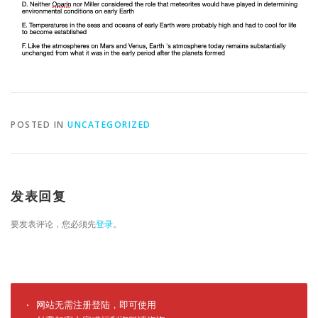
POSTED IN
UNCATEGORIZED
发表回复
要发表评论，您必须先
登录
。
· 网站无需注册登陆，即可使用
