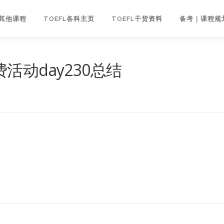
｜其他课程
TOEFL各科主页
TOEFL干货资料
备考｜课程规
动day230总结