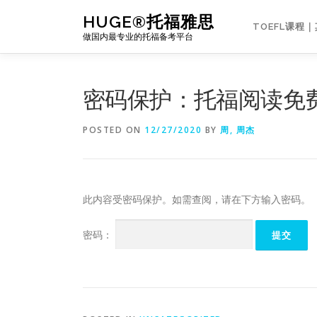
Skip
HUGE®托福雅思
to
TOEFL课程
做国内最专业的托福备考平台
content
密码保护：托福阅读免费活
POSTED ON
12/27/2020
BY
周, 周杰
此内容受密码保护。如需查阅，请在下方输入密码。
密码：