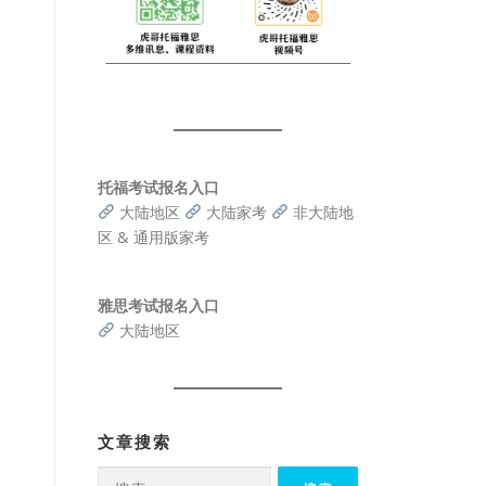
托福考试报名入口
大陆地区
大陆家考
非大陆地
区 & 通用版家考
雅思考试报名入口
大陆地区
文章搜索
搜