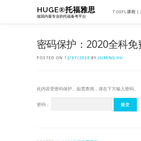
Skip
HUGE®托福雅思
to
TOEFL课程
做国内最专业的托福备考平台
content
密码保护：2020全科免费
POSTED ON
12/07/2020
BY
JIUMING HU
此内容受密码保护。如需查阅，请在下方输入密码。
密码：