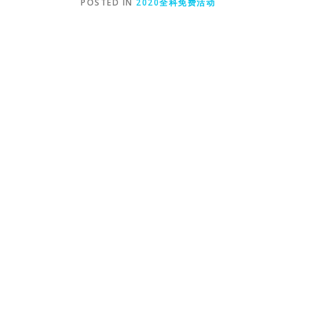
POSTED IN
2020全科免费活动