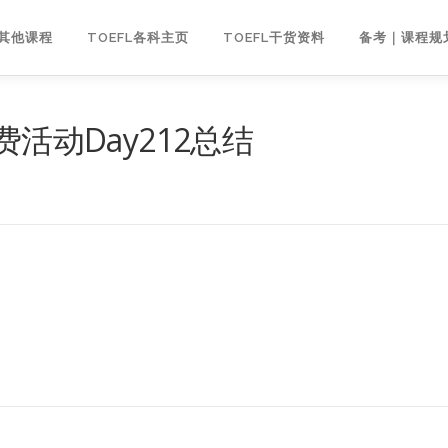
｜其他课程
TOEFL各科主页
TOEFL干货资料
备考｜课程规
活动Day212总结