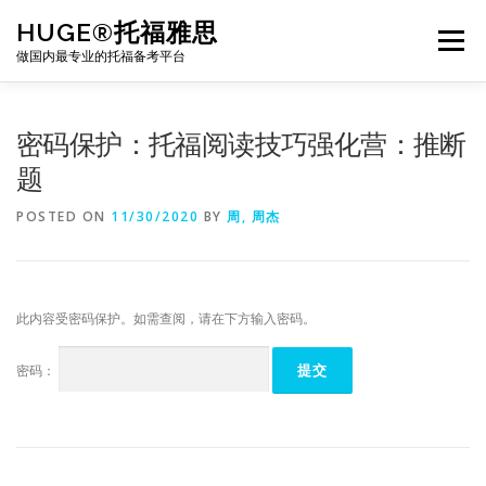
Skip
HUGE®托福雅思
to
Menu
content
做国内最专业的托福备考平台
TOEFL课程｜其他课程
TOEFL各科主页
密码保护：托福阅读技巧强化营：推断
题
TOEFL干货资料
备考｜课程规划
团队
POSTED ON
11/30/2020
BY
周, 周杰
BJ北京｜OFFICE
托福题库登陆
此内容受密码保护。如需查阅，请在下方输入密码。
密码：