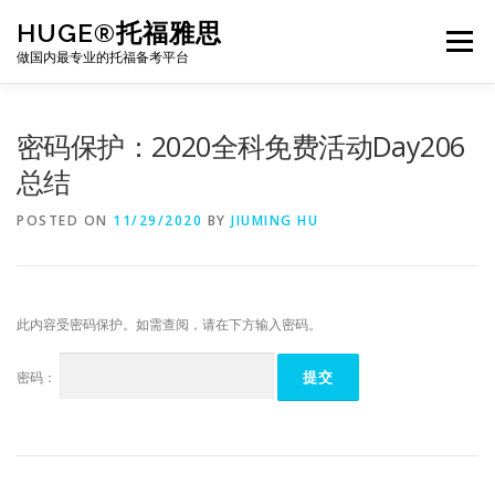
Skip
HUGE®托福雅思
to
Menu
content
做国内最专业的托福备考平台
TOEFL课程｜其他课程
TOEFL各科主页
密码保护：2020全科免费活动Day206
总结
TOEFL干货资料
备考｜课程规划
团队
POSTED ON
11/29/2020
BY
JIUMING HU
BJ北京｜OFFICE
托福题库登陆
此内容受密码保护。如需查阅，请在下方输入密码。
密码：