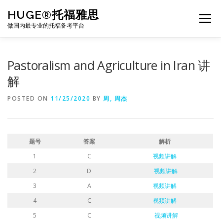
Skip
HUGE®托福雅思
to
Menu
content
做国内最专业的托福备考平台
TOEFL课程｜其他课程
TOEFL各科主页
Pastoralism and Agriculture in Iran 讲
解
TOEFL干货资料
备考｜课程规划
团队
POSTED ON
11/25/2020
BY
周, 周杰
BJ北京｜OFFICE
托福题库登陆
题号
答案
解析
1
C
视频讲解
2
D
视频讲解
3
A
视频讲解
4
C
视频讲解
5
C
视频讲解