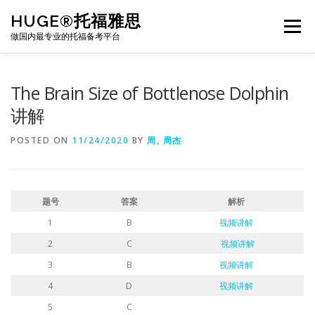
Skip
HUGE®托福雅思
to
Menu
content
做国内最专业的托福备考平台
TOEFL课程｜其他课程
TOEFL各科主页
The Brain Size of Bottlenose Dolphin
讲解
TOEFL干货资料
备考｜课程规划
团队
POSTED ON
11/24/2020
BY
周, 周杰
BJ北京｜OFFICE
托福题库登陆
题号
答案
解析
1
B
视频讲解
2
C
视频讲解
3
B
视频讲解
4
D
视频讲解
5
C