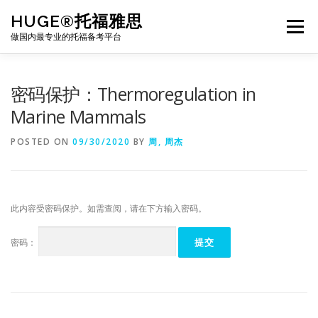
Skip
HUGE®托福雅思
to
Menu
content
做国内最专业的托福备考平台
TOEFL课程｜其他课程
TOEFL各科主页
密码保护：Thermoregulation in
Marine Mammals
TOEFL干货资料
备考｜课程规划
团队
POSTED ON
09/30/2020
BY
周, 周杰
BJ北京｜OFFICE
托福题库登陆
此内容受密码保护。如需查阅，请在下方输入密码。
密码：