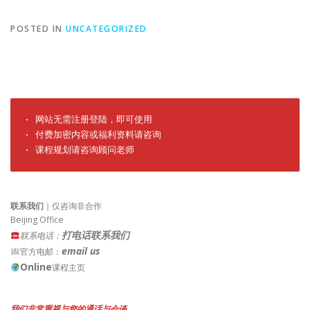
POSTED IN
UNCATEGORIZED
· 网站无需注册登陆，即可使用

· 付费加密内容或福利资料请咨询

· 课程规划请咨询顾问老师
联系我们
｜仅咨询非合作
Beijing Office
打电话联系我们
联系电话：
email us
官方电邮：
Online
课程主页
我们非常重视与您的通话与会谈。