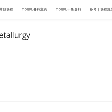
｜其他课程
TOEFL各科主页
TOEFL干货资料
备考｜课程规
allurgy