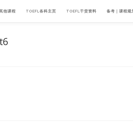
｜其他课程
TOEFL各科主页
TOEFL干货资料
备考｜课程规
t6