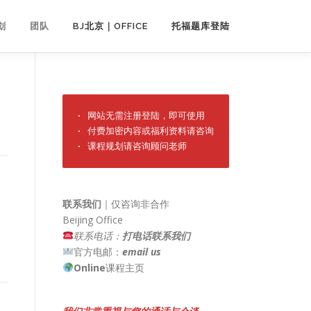
划
团队
BJ北京｜OFFICE
托福题库登陆
· 网站无需注册登陆，即可使用

· 付费加密内容或福利资料请咨询

· 课程规划请咨询顾问老师
联系我们
｜仅咨询非合作
Beijing Office
联系电话：
打电话联系我们
官方电邮：
email us
Online
课程主页