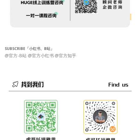
SUBSCRIBE「小红书、B站」
@官方-B站
@官方小红书
@官方知乎