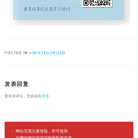
POSTED IN
UNCATEGORIZED
发表回复
要发表评论，您必须先
登录
。
· 网站无需注册登陆，即可使用

· 付费加密内容或福利资料请咨询
