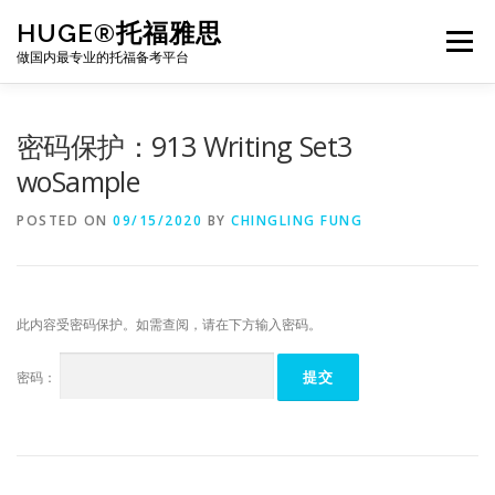
Skip
HUGE®托福雅思
to
Menu
content
做国内最专业的托福备考平台
TOEFL课程｜其他课程
TOEFL各科主页
密码保护：913 Writing Set3
woSample
TOEFL干货资料
备考｜课程规划
团队
POSTED ON
09/15/2020
BY
CHINGLING FUNG
BJ北京｜OFFICE
托福题库登陆
此内容受密码保护。如需查阅，请在下方输入密码。
密码：