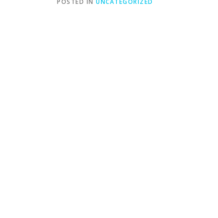
POSTED IN
UNCATEGORIZED