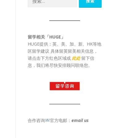
索：
留学相关「HUGE」
HUGE提供：英、美、加、新、HK等地
区留学建议 具体留英留美相关信息，
请点击下方红色区域或
此处
留下信
息，我们将尽快安排顾问联络您。
合作咨询
官方电邮：
email us