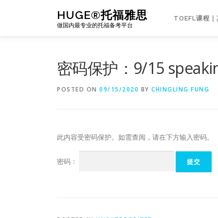
Skip
HUGE®托福雅思
to
TOEFL课程
做国内最专业的托福备考平台
content
密码保护：9/15 speaking
POSTED ON
09/15/2020
BY
CHINGLING FUNG
此内容受密码保护。如需查阅，请在下方输入密码。
密码：