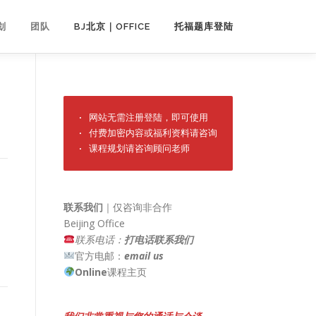
划
团队
BJ北京｜OFFICE
托福题库登陆
· 网站无需注册登陆，即可使用

· 付费加密内容或福利资料请咨询

· 课程规划请咨询顾问老师
联系我们
｜仅咨询非合作
Beijing Office
联系电话：
打电话联系我们
官方电邮：
email us
Online
课程主页