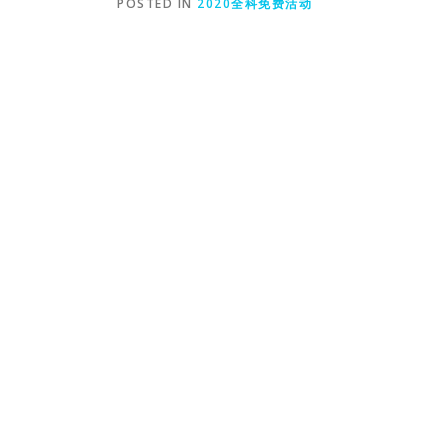
POSTED IN
2020全科免费活动