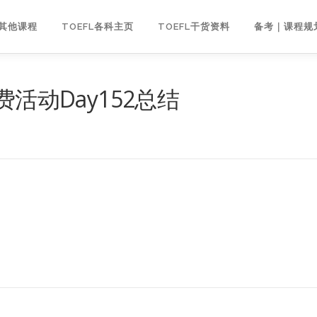
｜其他课程
TOEFL各科主页
TOEFL干货资料
备考｜课程规
活动Day152总结