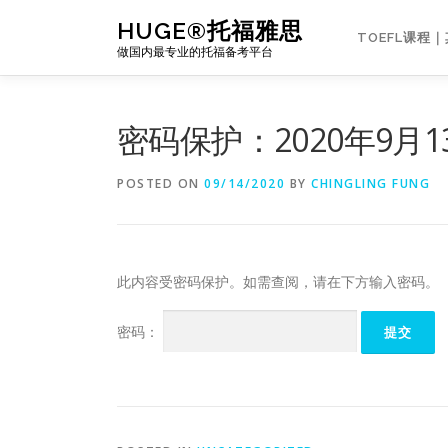
Skip
HUGE®托福雅思
to
TOEFL课程
做国内最专业的托福备考平台
content
密码保护：2020年9月1
POSTED ON
09/14/2020
BY
CHINGLING FUNG
此内容受密码保护。如需查阅，请在下方输入密码。
密码：