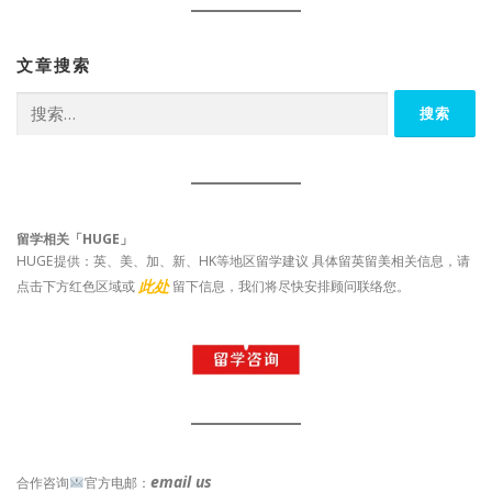
文章搜索
搜
索：
留学相关「HUGE」
HUGE提供：英、美、加、新、HK等地区留学建议 具体留英留美相关信息，请
此处
点击下方红色区域或
留下信息，我们将尽快安排顾问联络您。
email us
合作咨询
官方电邮：