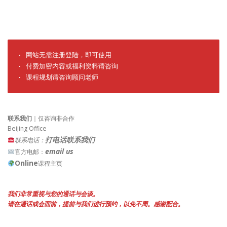
· 网站无需注册登陆，即可使用

· 付费加密内容或福利资料请咨询

· 课程规划请咨询顾问老师
联系我们
｜仅咨询非合作
Beijing Office
打电话联系我们
联系电话：
email us
官方电邮：
Online
课程主页
我们非常重视与您的通话与会谈。
请在通话或会面前，提前与我们进行预约，以免不周。感谢配合。