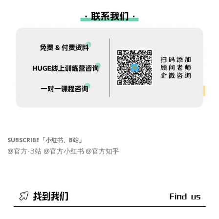
SUBSCRIBE「小红书、B站」
@官方-B站
@官方小红书
@官方知乎