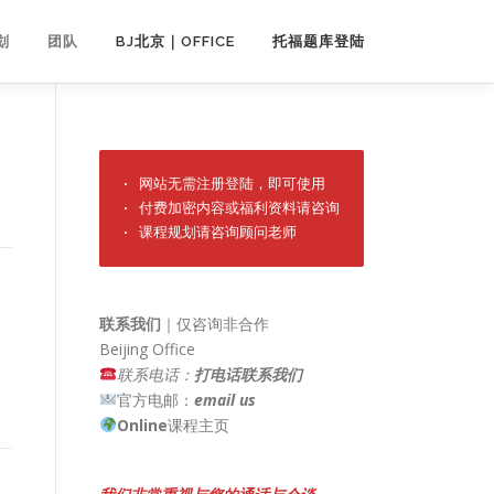
划
团队
BJ北京｜OFFICE
托福题库登陆
· 网站无需注册登陆，即可使用

· 付费加密内容或福利资料请咨询

· 课程规划请咨询顾问老师
联系我们
｜仅咨询非合作
Beijing Office
联系电话：
打电话联系我们
官方电邮：
email us
Online
课程主页