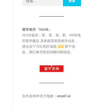
索：
留学相关「HUGE」
HUGE提供：英、美、加、新、HK等地
区留学建议 具体留英留美相关信息，
请点击下方红色区域或
此处
留下信
息，我们将尽快安排顾问联络您。
合作咨询
官方电邮：
email us