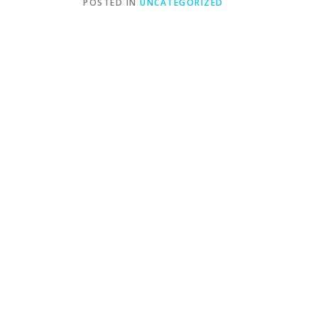
POSTED IN
UNCATEGORIZED