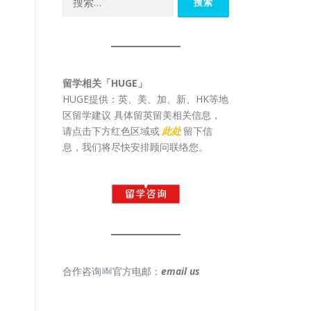
索：
留学相关「HUGE」
HUGE提供：英、美、加、新、HK等地
区留学建议 具体留英留美相关信息，
请点击下方红色区域或
此处
留下信
息，我们将尽快安排顾问联络您。
合作咨询
官方电邮：
email us