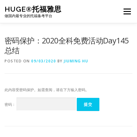
Skip
HUGE®托福雅思
to
Menu
content
做国内最专业的托福备考平台
TOEFL课程｜其他课程
TOEFL各科主页
密码保护：2020全科免费活动Day145
总结
TOEFL干货资料
备考｜课程规划
团队
POSTED ON
09/03/2020
BY
JIUMING HU
BJ北京｜OFFICE
托福题库登陆
此内容受密码保护。如需查阅，请在下方输入密码。
密码：