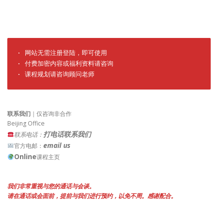
· 网站无需注册登陆，即可使用

· 付费加密内容或福利资料请咨询

· 课程规划请咨询顾问老师
联系我们
｜仅咨询非合作
Beijing Office
打电话联系我们
联系电话：
email us
官方电邮：
Online
课程主页
我们非常重视与您的通话与会谈。
请在通话或会面前，提前与我们进行预约，以免不周。感谢配合。