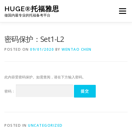
Skip
HUGE®托福雅思
to
Menu
content
做国内最专业的托福备考平台
TOEFL课程｜其他课程
TOEFL各科主页
密码保护：Set1-L2
POSTED ON
09/01/2020
BY
WENTAO CHEN
TOEFL干货资料
备考｜课程规划
团队
此内容受密码保护。如需查阅，请在下方输入密码。
BJ北京｜OFFICE
托福题库登陆
密码：
POSTED IN
UNCATEGORIZED