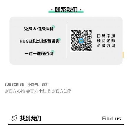
SUBSCRIBE「小红书、B站」
@官方-B站
@官方小红书
@官方知乎