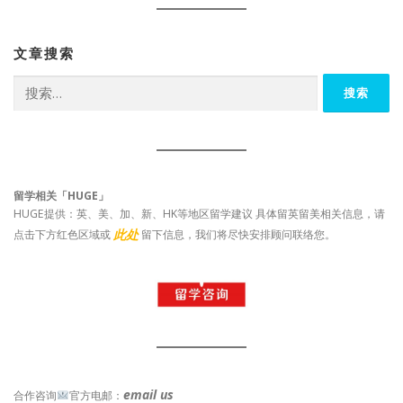
文章搜索
搜
索：
留学相关「HUGE」
HUGE提供：英、美、加、新、HK等地区留学建议 具体留英留美相关信息，请
此处
点击下方红色区域或
留下信息，我们将尽快安排顾问联络您。
email us
合作咨询
官方电邮：