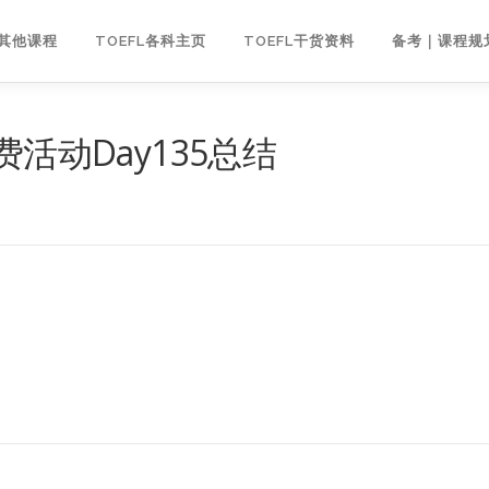
｜其他课程
TOEFL各科主页
TOEFL干货资料
备考｜课程规
活动Day135总结