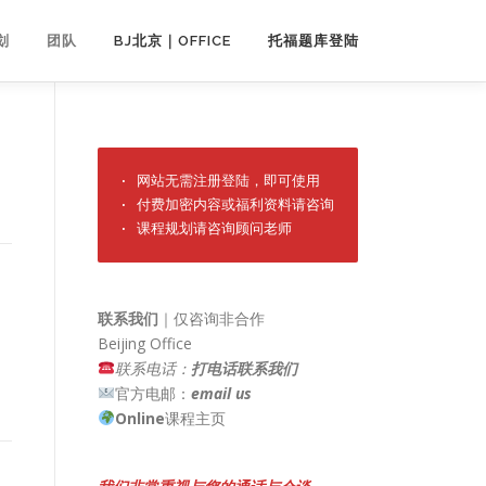
划
团队
BJ北京｜OFFICE
托福题库登陆
· 网站无需注册登陆，即可使用

· 付费加密内容或福利资料请咨询

· 课程规划请咨询顾问老师
联系我们
｜仅咨询非合作
Beijing Office
联系电话：
打电话联系我们
官方电邮：
email us
Online
课程主页