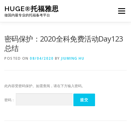
Skip
HUGE®托福雅思
to
Menu
content
做国内最专业的托福备考平台
TOEFL课程｜其他课程
TOEFL各科主页
密码保护：2020全科免费活动Day123
总结
TOEFL干货资料
备考｜课程规划
团队
POSTED ON
08/04/2020
BY
JIUMING HU
BJ北京｜OFFICE
托福题库登陆
此内容受密码保护。如需查阅，请在下方输入密码。
密码：