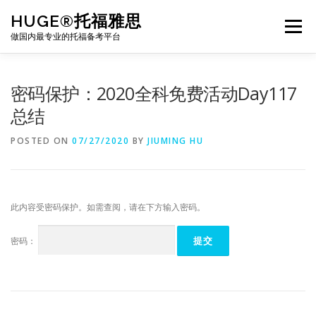
Skip
HUGE®托福雅思
to
Menu
content
做国内最专业的托福备考平台
TOEFL课程｜其他课程
TOEFL各科主页
密码保护：2020全科免费活动Day117
总结
TOEFL干货资料
备考｜课程规划
团队
POSTED ON
07/27/2020
BY
JIUMING HU
BJ北京｜OFFICE
托福题库登陆
此内容受密码保护。如需查阅，请在下方输入密码。
密码：